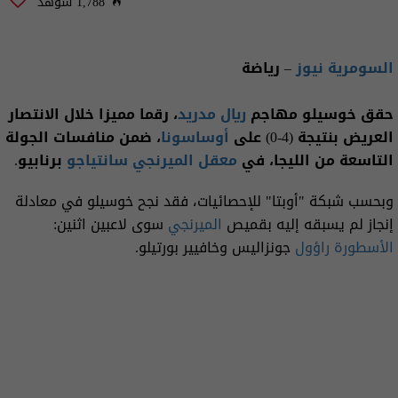
1,788 شوهد
السومرية نيوز
– رياضة
حقق خوسيلو مهاجم
ريال مدريد
، رقما مميزا خلال الانتصار
العريض بنتيجة (4-0) على
أوساسونا
، ضمن منافسات الجولة
التاسعة من الليجا، في
معقل
الميرنجي
سانتياجو
برنابيو.
وبحسب شبكة "أوبتا" للإحصائيات، فقد نجح خوسيلو في معادلة
إنجاز لم يسبقه إليه بقميص
الميرنجي
سوى لاعبين اثنين:
الأسطورة
راؤول
جونزاليس وخافيير بورتيلو.