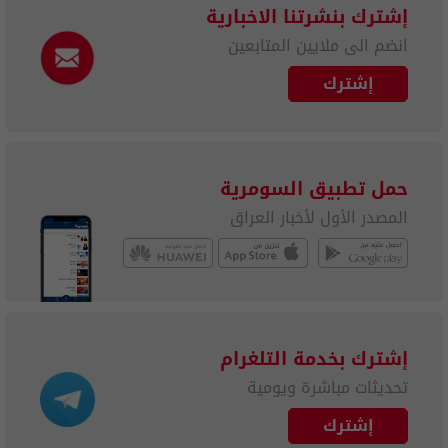
إشترك بنشرتنا الاخبارية
انضم الى ملايين المتابعين
إشترك
حمل تطبيق السومرية
المصدر الأول لأخبار العراق
إشترك بخدمة التلغرام
تحديثات مباشرة ويومية
إشترك