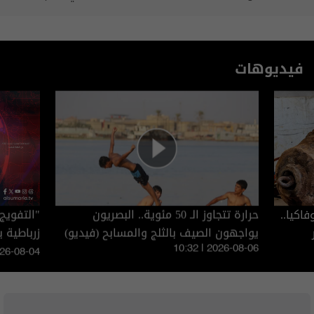
فيديوهات
اكيا..
حرارة تتجاوز الـ 50 مئوية.. البصريون
"التفويج
يواجهون الصيف بالثلج والمسابح (فيديو)
الزائرين
10:32 | 2026-08-06
026-08-04