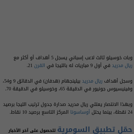
وبات خوسيلو ثالث لاعب إسباني يسجل 5 أهداف أو أكثر مع
ريال مدريد
في أول 9 مباريات له بالليجا في
القرن
21.
وسجل أهداف
ريال
مدريد
بيلينجهام (هدفان) في الدقائق 9 و54،
وفينيسيوس جونيور في الدقيقة 65، وخوسيلو في الدقيقة 70.
وبهذا الانتصار يعتلي ريال مدريد صدارة جدول ترتيب الليجا برصيد
24 نقطة، بينما يحتل
أوساسونا
المركز التاسع برصيد 10 نقاط.
حمّل تطبيق السومرية
للحصول على آخر الأخبار