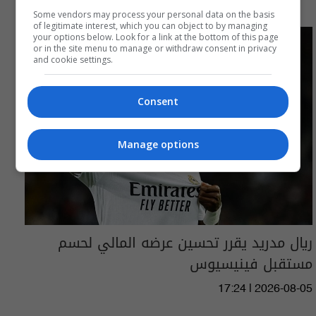
Some vendors may process your personal data on the basis
of legitimate interest, which you can object to by managing
your options below. Look for a link at the bottom of this page
or in the site menu to manage or withdraw consent in privacy
and cookie settings.
Consent
Manage options
ريال مدريد يقرر تحسين عرضه المالي لحسم
مستقبل فينيسيوس
17:24 | 2026-08-05