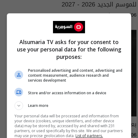
للموسم الجديد 2026 - 2027
05:51 | 2026-08-06
Alsumaria TV asks for your consent to
use your personal data for the following
purposes:
Personalised advertising and content, advertising and
content measurement, audience research and
services development
Store and/or access information on a device
Learn more
Your personal data will be processed and information from
بعد كأس العالم.. ميسي يواصل تحطيم الأرقام
your device (cookies, unique identifiers, and other device
data) may be stored by, accessed by and shared with 231
partners, or used specifically by this site. We and our partners
04:18 | 2026-08-06
may use precise geolocation data.
List of partners.