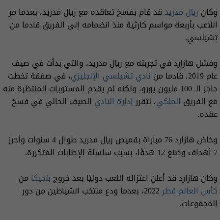
وكان
ريال مدريد
قد قام بفسخ تعاقده مع ريال مدريد، بعدما مر
اللاعب بأربعة مواسم كارثية منذ انضمامه إلى الفريق قادما من
تشيلسي.
وفشل هازارد في تجربته مع ريال مدريد، والتي بدأت في صيف
عام 2019، قادما من
نادي تشيلسي الإنجليزي
، في صفقة تخطت
حاجز الـ 100 مليون يورو، ولكنه لم يقدم المستويات المنتظرة منه
مع الفريق
الملكي
، لتقرر
إدارة النادي
الصيف الحالي في فسخ
عقده.
وخاض هازارد 76 مباراة بقميص ريال مدريد طوال 4 سنوات وأحرز
7 أهداف وصنع 12 هدفًا، بسبب سلسلة الإصابات المتكررة.
وكان هازارد قد أعلن اعتزاله اللعب دوليًا بعد خروج
بلجيكا
من
كأس العالم قطر
2022، بعدما ودع منتخب الشياطين من دور
المجموعات.