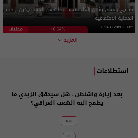
توضيح رسمي بشأن إلغاء شمول فئات من المستفيدين بإعانة
الحماية الاجتماعية
محليات
05:43 | 2026-08-05
16.64%
المزيد
استطلاعات
بعد زيارة واشنطن.. هل سيحقق الزيدي ما
يطمح اليه الشعب العراقي؟
نعم
لا