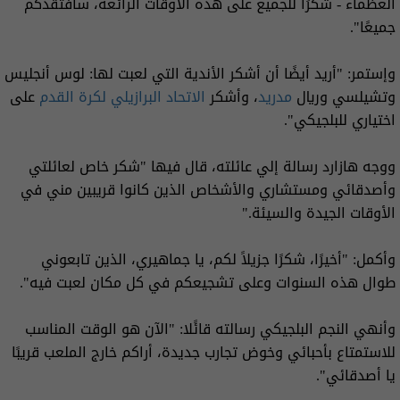
العظماء - شكرًا للجميع على هذه الأوقات الرائعة، سأفتقدكم
جميعًا".
وإستمر: "أريد أيضًا أن أشكر الأندية التي لعبت لها: لوس أنجليس
وتشيلسي وريال
مدريد
، وأشكر
الاتحاد البرازيلي لكرة القدم
على
اختياري للبلجيكي".
ووجه هازارد رسالة إلي عائلته، قال فيها "شكر خاص لعائلتي
وأصدقائي ومستشاري والأشخاص الذين كانوا قريبين مني في
الأوقات الجيدة والسيئة."
وأكمل: "أخيرًا، شكرًا جزيلاً لكم، يا جماهيري، الذين تابعوني
طوال هذه السنوات وعلى تشجيعكم في كل مكان لعبت فيه".
وأنهي النجم البلجيكي رسالته قائًلا: "الآن هو الوقت المناسب
للاستمتاع بأحبائي وخوض تجارب جديدة، أراكم خارج الملعب قريبًا
يا أصدقائي".