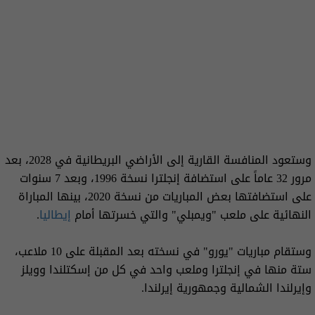
وستعود المنافسة القارية إلى الأراضي البريطانية في 2028، بعد
مرور 32 عاماً على استضافة إنجلترا نسخة 1996، وبعد 7 سنوات
على استضافتها بعض المباريات من نسخة 2020، بينها المباراة
النهائية على ملعب "ويمبلي" والتي خسرتها أمام
إيطاليا
.
وستقام مباريات "يورو" في نسخته بعد المقبلة على 10 ملاعب،
ستة منها في إنجلترا وملعب واحد في كل من إسكتلندا وويلز
وإيرلندا الشمالية وجمهورية إيرلندا.