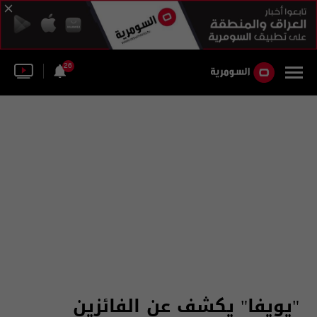
26
"يويفا" يكشف عن الفائزين