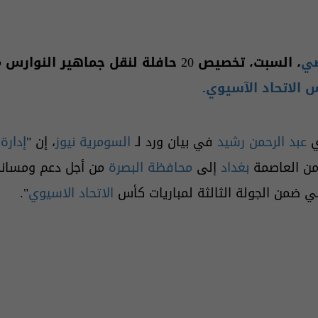
ضي
، السبت، تخصيص 20 حافلة لنقل جماهير النوارس من
 الاتحاد الآسيوي
.
ي
عبد الرحمن رشيد
في بيان ورد لـ
السومرية نيوز
، إن "
إدارة 
ن العاصمة
بغداد
إلى
محافظة البصرة
من أجل دعم ومساندة
اني ضمن الجولة الثالثة لمباريات كأس
الاتحاد الاسيوي
".