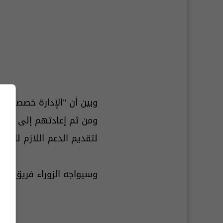
وبين أن "الإدارة خصصت 10 حافلات في جانب
ومن ثم إعادتهم إلى بغداد ب
لتقديم الدعم اللازم للم
وسيواجه الزوراء فريق الن