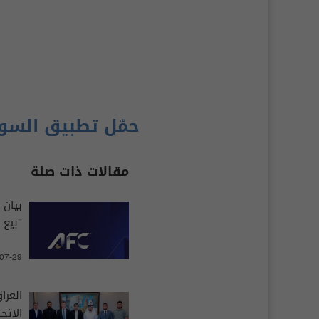
حمّل تطبيق السو
مقالات ذات صلة
بيان 
"بيع 
-07-29
العرا
الاتح