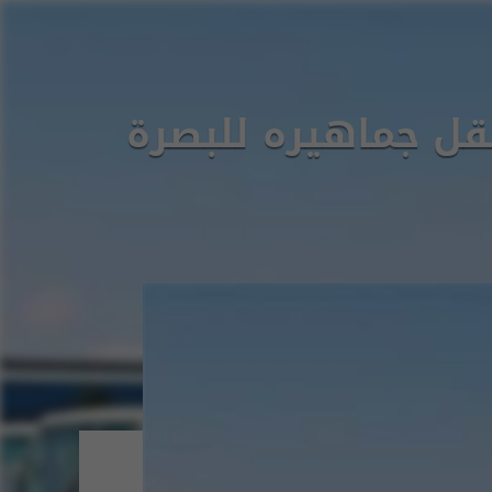
نقل جماهيره للبصرة