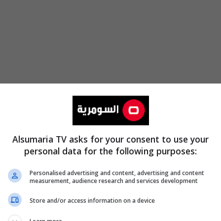
الكرخ
و10 حافلات أخرى في جانب
الرصا
عد نهاية المباراة أمام النجمة"، لافتاً إلى إن "
الزوراء
يعول
مثل الوطن بكأس
الاتحاد الآسيوي
".
Alsumaria TV asks for your consent to use your
personal data for the following purposes:
جمة اللبناني على
ملعب البصرة الدولي
مساء بعد غد الاثنين.
Personalised advertising and content, advertising and content
measurement, audience research and services development
Store and/or access information on a device