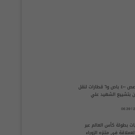
النقل تخصص ٤٠٠ باص و٦ قطارات لنقل
ن بتشييع الشهيد علي
06:39 |
ات بطولة كأس العالم عبر
عملاقة في متنزه الزوراء