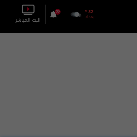
o
32
30
بغداد
البث المباشر
بالصورة
بالصوت