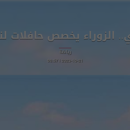
.. الزوراء يخصص حافلات ل
رياضة
2023-10-21 | 08:57