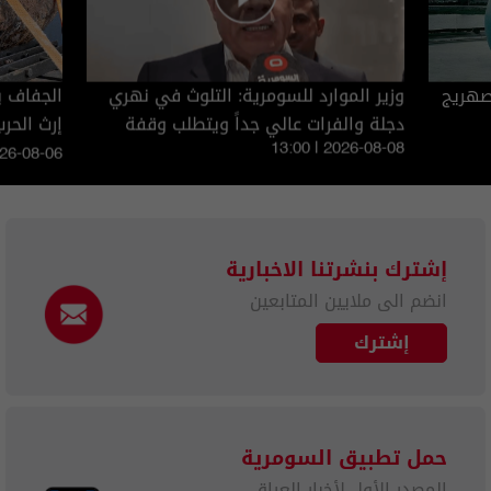
صهريج
وزير الموارد للسومرية: التلوث في نهري
الجفاف ي
دجلة والفرات عالي جداً ويتطلب وقفة
إرث الحرب
حقيقية
13:00 | 2026-08-08
026-08-06
إشترك بنشرتنا الاخبارية
انضم الى ملايين المتابعين
إشترك
حمل تطبيق السومرية
المصدر الأول لأخبار العراق