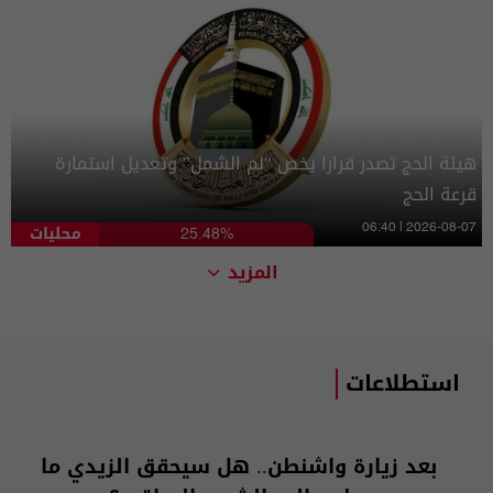
هيئة الحج تصدر قرارا يخص "لم الشمل" وتعديل استمارة
قرعة الحج
محليات
06:40 | 2026-08-07
25.48%
المزيد
استطلاعات
بعد زيارة واشنطن.. هل سيحقق الزيدي ما