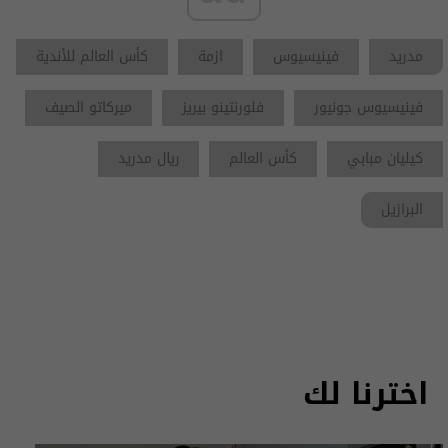
مدريد
فينيسيوس
ازمة
كأس العالم للأندية
فينيسيوس جونيور
فلورنتينو بيريز
ميركاتو الصيف
كيليان مبابي
كأس العالم
ريال مدريد
البرازيل
اخترنا لك