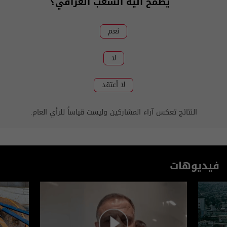
يطمح اليه الشعب العراقي؟
نعم
لا
لا أعتقد
النتائج تعكس آراء المشاركين وليست قياساً للرأي العام.
فيديوهات