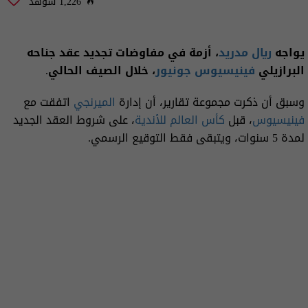
1,226 شوهد
يواجه
ريال مدريد
، أزمة في مفاوضات تجديد عقد جناحه
البرازيلي
فينيسيوس جونيور
، خلال الصيف الحالي.
وسبق أن ذكرت مجموعة تقارير، أن إدارة
الميرنجي
اتفقت مع
فينيسيوس
، قبل
كأس العالم للأندية
، على شروط العقد الجديد
لمدة 5 سنوات، ويتبقى فقط التوقيع الرسمي.