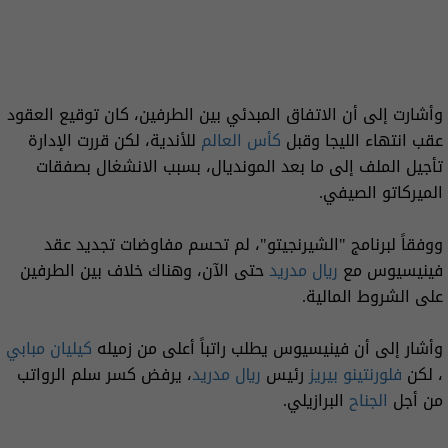
وأشارت إلى أن الاتفاق المبدئي بين الطرفين، كان توقيع العقود
عقب انتهاء الليجا وقبل
كأس العالم
للأندية، لكن قررت الإدارة
تأجيل الملف إلى ما بعد المونديال، بسبب الانشغال بصفقات
الميركاتو الصيفي.
ووفقاً لبرنامج "الشيرنجيتو"، لم تحسم مفاوضات تجديد عقد
فينيسيوس مع
ريال مدريد
حتى الآن، وهناك خلاف بين الطرفين
على الشروط المالية.
وأشار إلى أن فينيسيوس يطلب راتباً أعلى من زميله
كيليان مبابي
، لكن
فلورنتينو بيريز
رئيس
ريال
مدريد
، يرفض كسر سلم الرواتب
من أجل
الجناح
البرازيلي.