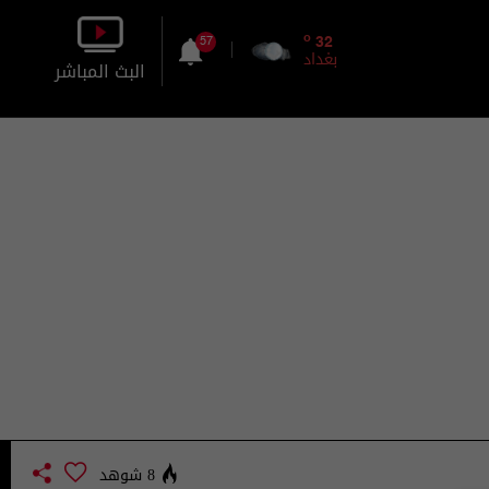
o
32
57
بغداد
البث المباشر
بالصورة
بالصوت
8 شوهد