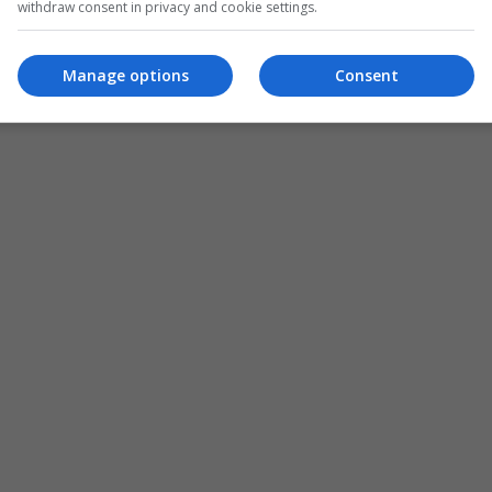
withdraw consent in privacy and cookie settings.
Manage options
Consent