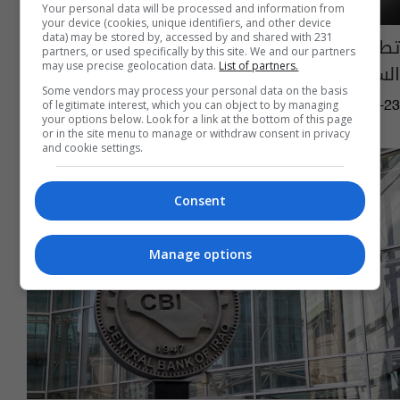
Your personal data will be processed and information from
your device (cookies, unique identifiers, and other device
data) may be stored by, accessed by and shared with 231
تطمينات بشأن أسعار صرف الدولار المرتفعة في
partners, or used specifically by this site. We and our partners
السوق العراقية
may use precise geolocation data.
List of partners.
Some vendors may process your personal data on the basis
of legitimate interest, which you can object to by managing
04:05 | 2026-06-23
your options below. Look for a link at the bottom of this page
or in the site menu to manage or withdraw consent in privacy
and cookie settings.
Consent
Manage options