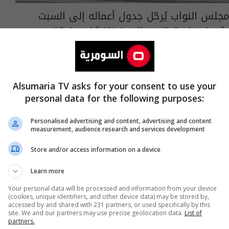
مجلس النواب يُرحّل جدول أعماله إلى السبت
ويُحول جلسة اليوم إلى "مناقشات عامة"
08:13 | 2026-07-23
Alsumaria TV asks for your consent to use your
personal data for the following purposes:
Personalised advertising and content, advertising and content
measurement, audience research and services development
Store and/or access information on a device
Learn more
Your personal data will be processed and information from your device
(cookies, unique identifiers, and other device data) may be stored by,
accessed by and shared with 231 partners, or used specifically by this
site. We and our partners may use precise geolocation data.
List of
partners.