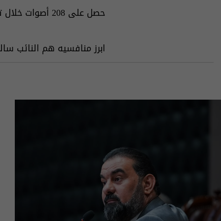
حصل على 208 أصوات خلال ترشيحه لمنصب رئيس مجلس النواب للدورة السادسة.
ابرز منافسيه هم⁠ النائب سالم العيساوي الذي حصل على 