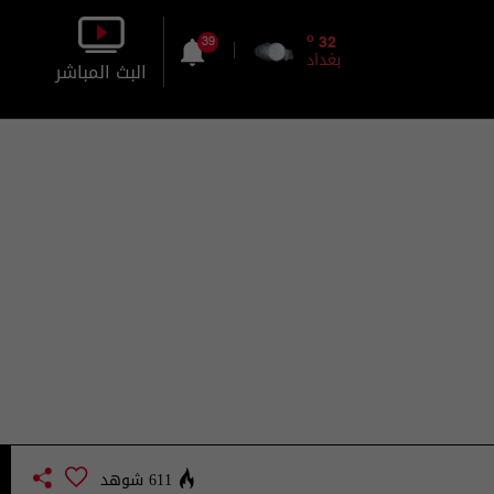
o
32
39
بغداد
البث المباشر
بالصورة
بالصوت
611 شوهد