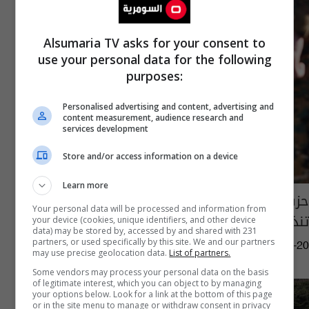
Alsumaria TV asks for your consent to
use your personal data for the following
purposes:
Personalised advertising and content, advertising and
content measurement, audience research and
services development
Store and/or access information on a device
Learn more
حزب الله يعلن تدمير 4 دبابات ميركافا و"إسرائيل"
Your personal data will be processed and information from
تنذر سكان 80 قرية جنوب لبنان
your device (cookies, unique identifiers, and other device
data) may be stored by, accessed by and shared with 231
partners, or used specifically by this site. We and our partners
06:37 | 2026-04-20
may use precise geolocation data.
List of partners.
Some vendors may process your personal data on the basis
of legitimate interest, which you can object to by managing
your options below. Look for a link at the bottom of this page
or in the site menu to manage or withdraw consent in privacy