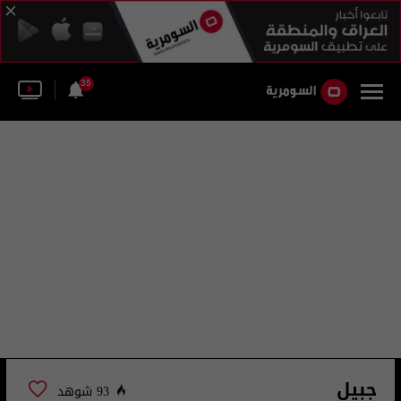
35
جبيل
93 شوهد