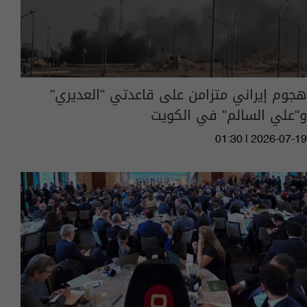
هجوم إيراني متزامن على قاعدتي "العديري"
و"علي السالم" في الكويت
01:30 | 2026-07-19