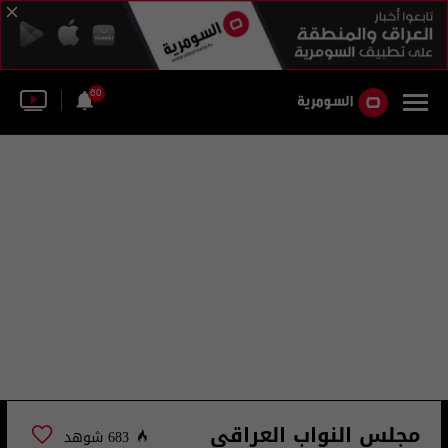
60
مجلس النواب العراقي
683 شوهد