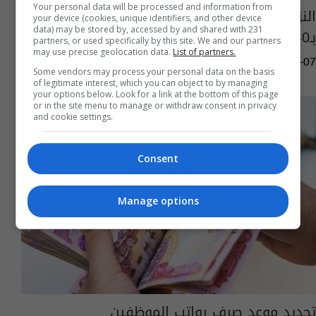
Your personal data will be processed and information from
النزاهة تكشف تفاصيل شكوى ضد نائب: طالب
your device (cookies, unique identifiers, and other device
data) may be stored by, accessed by and shared with 231
بـ40% من مشروع سكني ونصف مليون دولار
partners, or used specifically by this site. We and our partners
may use precise geolocation data.
List of partners.
11:11 | 2026-06-07
Some vendors may process your personal data on the basis
of legitimate interest, which you can object to by managing
your options below. Look for a link at the bottom of this page
or in the site menu to manage or withdraw consent in privacy
and cookie settings.
Consent
Manage options
تحديد موعد صرف رواتب الموظفين