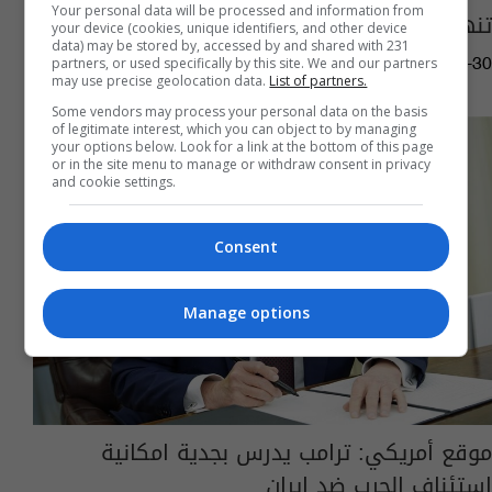
Your personal data will be processed and information from
تنهي مهام توم باراك مبعوثاً خاصاً لسوريا
your device (cookies, unique identifiers, and other device
data) may be stored by, accessed by and shared with 231
partners, or used specifically by this site. We and our partners
01:35 | 2026-05-30
may use precise geolocation data.
List of partners.
Some vendors may process your personal data on the basis
of legitimate interest, which you can object to by managing
your options below. Look for a link at the bottom of this page
or in the site menu to manage or withdraw consent in privacy
and cookie settings.
Consent
Manage options
موقع أمريكي: ترامب يدرس بجدية امكانية
استئناف الحرب ضد إيران