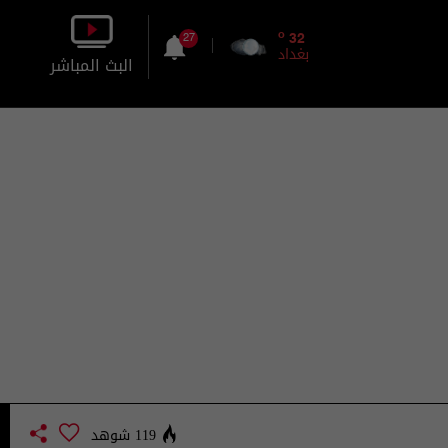
o
32
27
بغداد
البث المباشر
بالصورة
بالصوت
119 شوهد