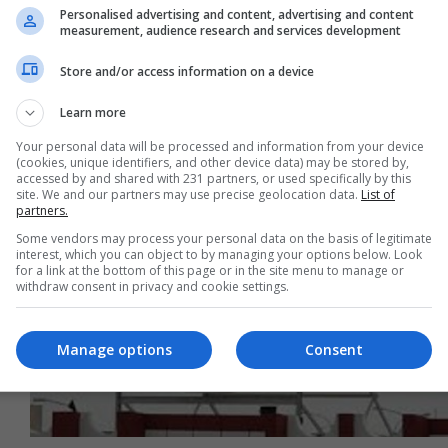
Personalised advertising and content, advertising and content
measurement, audience research and services development
إصابة عقيد في الشرطة الاتحادية بانفجار عبوة
ناسفة شمال غربي كركوك
Store and/or access information on a device
04:40 | 2018-05-08
Learn more
Your personal data will be processed and information from your device
(cookies, unique identifiers, and other device data) may be stored by,
accessed by and shared with 231 partners, or used specifically by this
site. We and our partners may use precise geolocation data.
List of
partners.
Some vendors may process your personal data on the basis of legitimate
interest, which you can object to by managing your options below. Look
for a link at the bottom of this page or in the site menu to manage or
withdraw consent in privacy and cookie settings.
Manage options
Consent