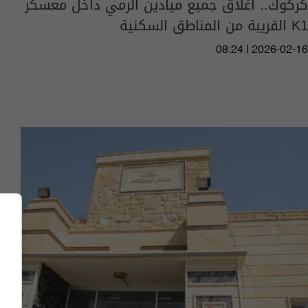
كركوك.. اغلاق جميع ميادين الرمي داخل معسكر
K1 القريبة من المناطق السكنية
08:24 | 2026-02-16