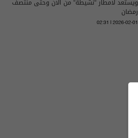
ويستعد لامطار "نشيطة" من الان وحتى منتصف
رمضان
02:31 | 2026-02-01