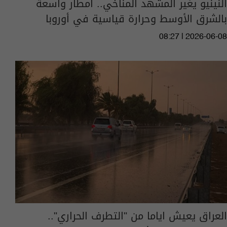
النينيو يغير المشهد المناخي.. أمطار واسعة
بالشرق الأوسط وحرارة قياسية في أوروبا
08:27 | 2026-06-08
العراق يعيش اياما من "التطرف الحراري"..