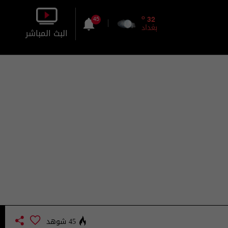
o
32
45
بغداد
البث المباشر
بالصورة
بالصوت
45 شوهد