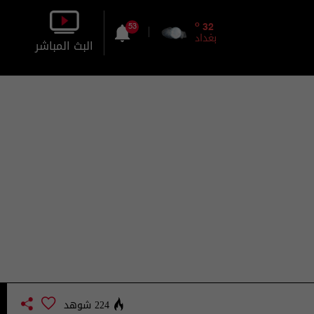
o
32
53
بغداد
البث المباشر
بالصورة
بالصوت
224 شوهد