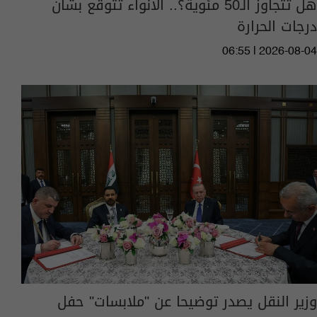
هل تتجاوز الـ50 مئوية؟.. الانواء تتوقع بشان
درجات الحرارة
06:55 | 2026-08-04
وزير النقل يصدر توضيحا عن "ملابسات" حفل