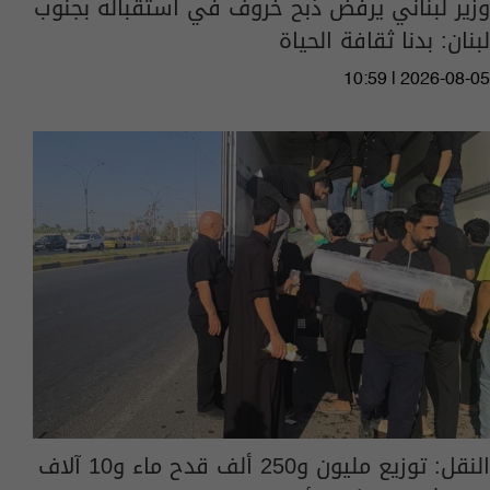
وزير لبناني يرفض ذبح خروف في استقباله بجنوب
لبنان: بدنا ثقافة الحياة
10:59 | 2026-08-05
النقل: توزيع مليون و250 ألف قدح ماء و10 آلاف