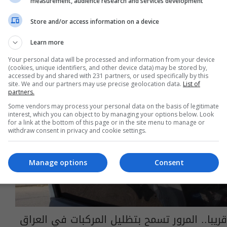
measurement, audience research and services development
11:54 | 2026-07-28
Store and/or access information on a device
Learn more
Your personal data will be processed and information from your device
(cookies, unique identifiers, and other device data) may be stored by,
accessed by and shared with 231 partners, or used specifically by this
site. We and our partners may use precise geolocation data.
List of
partners.
Some vendors may process your personal data on the basis of legitimate
interest, which you can object to by managing your options below. Look
for a link at the bottom of this page or in the site menu to manage or
withdraw consent in privacy and cookie settings.
Manage options
Consent
قريبا.. المرور تسمح بتظليل المركبات في العراق