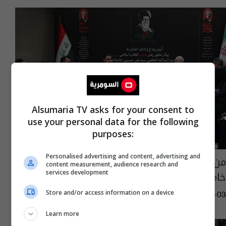
Alsumaria TV asks for your consent to
use your personal data for the following
purposes:
Personalised advertising and content, advertising and
من يحضر جنازة المرشد الإيراني السيد علي
content measurement, audience research and
خامنئي في طهران؟
services development
Store and/or access information on a device
08:57 | 2026-07-03
Learn more