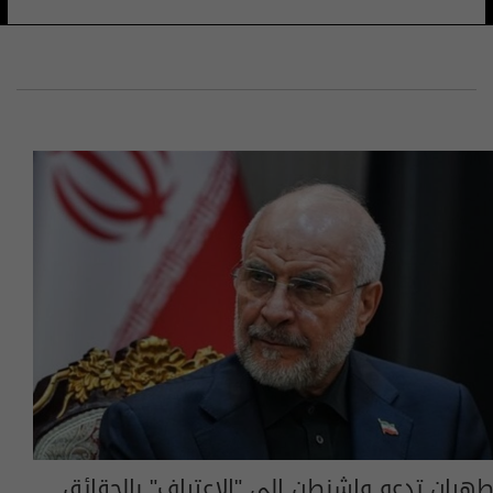
طهران تدعو واشنطن إلى "الاعتراف" بالحقائق