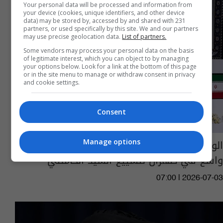
Your personal data will be processed and information from
your device (cookies, unique identifiers, and other device
data) may be stored by, accessed by and shared with 231
partners, or used specifically by this site. We and our partners
may use precise geolocation data.
List of partners.
Some vendors may process your personal data on the basis
of legitimate interest, which you can object to by managing
your options below. Look for a link at the bottom of this page
or in the site menu to manage or withdraw consent in privacy
and cookie settings.
Consent
الوفد العراقي يتصدر المشهد.. حضور دولي
Manage options
واسع في طهران لتشييع السيد الخامنئي
07:00 | 2026-07-03