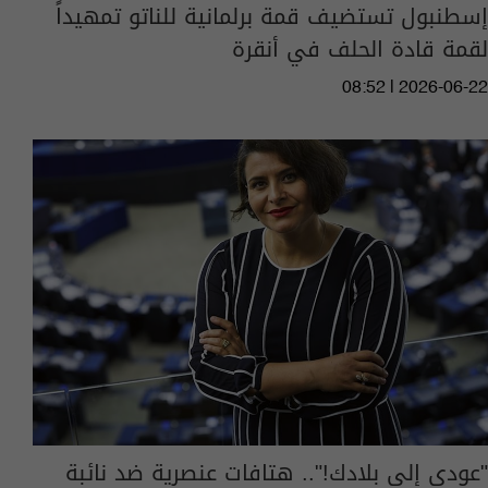
إسطنبول تستضيف قمة برلمانية للناتو تمهيداً
لقمة قادة الحلف في أنقرة
08:52 | 2026-06-22
"عودي إلى بلادك!".. هتافات عنصرية ضد نائبة