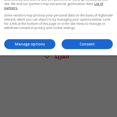
site. We and our partners may use precise geolocation data.
List of
partners.
Some vendors may process your personal data on the basis of legitimate
interest, which you can object to by managing your options below. Look
for a link at the bottom of this page or in the site menu to manage or
withdraw consent in privacy and cookie settings.
Manage options
Consent
المزيد