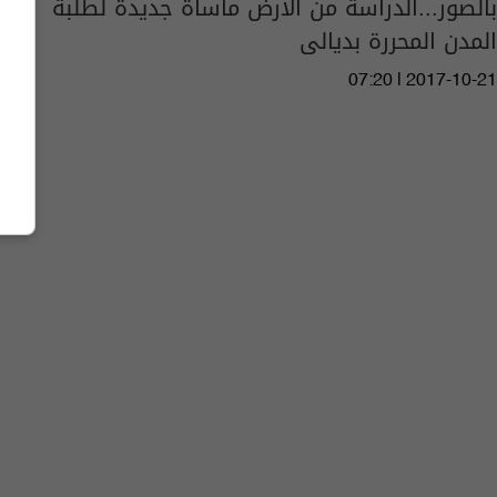
بالصور...الدراسة من الارض مأساة جديدة لطلبة
المدن المحررة بديالى
07:20 | 2017-10-21