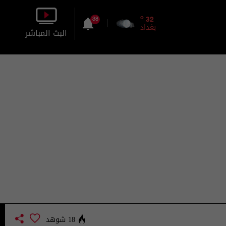
o
32
38
بغداد
البث المباشر
بالصورة
بالصوت
18 شوهد