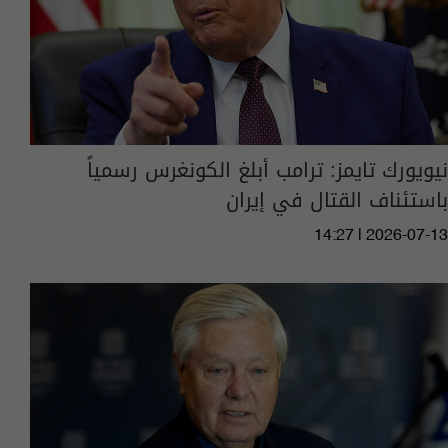
‏نيويورك تايمز: ترامب أبلغ الكونغرس رسمياً
باستئناف القتال في إيران
14:27 | 2026-07-13