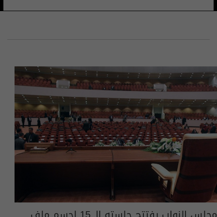
مجلس النواب يفتتح جلسته الـ 15 لحسم ملف