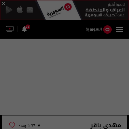
38
مهدي باقر
37 شوهد