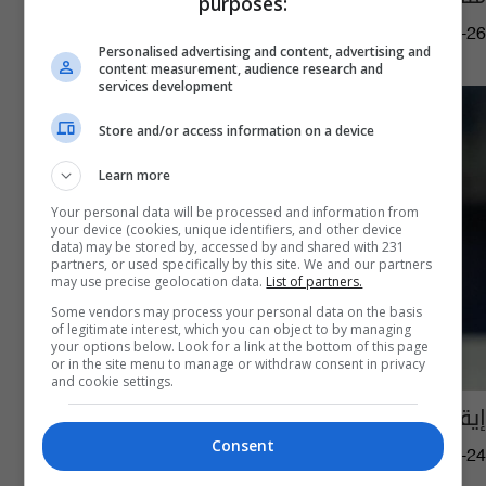
purposes:
12:49 | 2022-02-26
Personalised advertising and content, advertising and
content measurement, audience research and
services development
Store and/or access information on a device
Learn more
Your personal data will be processed and information from
your device (cookies, unique identifiers, and other device
data) may be stored by, accessed by and shared with 231
partners, or used specifically by this site. We and our partners
may use precise geolocation data.
List of partners.
Some vendors may process your personal data on the basis
of legitimate interest, which you can object to by managing
your options below. Look for a link at the bottom of this page
or in the site menu to manage or withdraw consent in privacy
and cookie settings.
إيقاف لاعب بحريني 10 مباريات بسبب العنصرية
Consent
06:02 | 2019-12-24