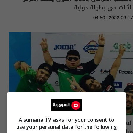
الثالث في بطولة دولية
04:50 | 2022-03-17
Alsumaria TV asks for your consent to
البعثة البارالمبية العراقية تتوج بالمركز الأول في
use your personal data for the following
منافسات غرب آسيا