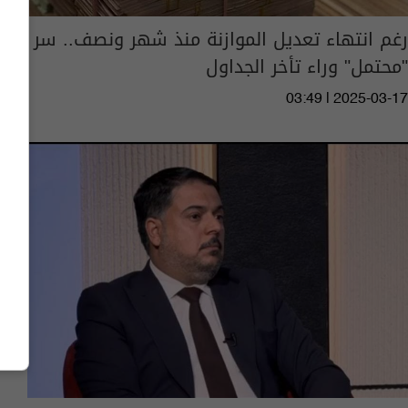
رغم انتهاء تعديل الموازنة منذ شهر ونصف.. سر
"محتمل" وراء تأخر الجداول
03:49 | 2025-03-17