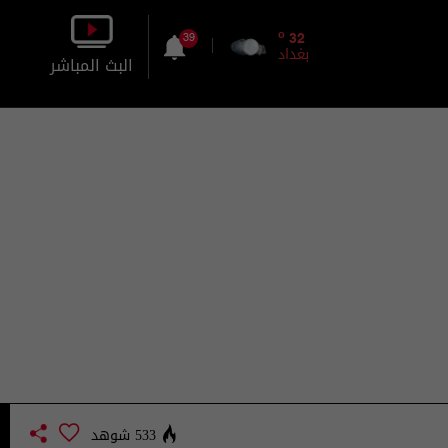
o
32
39
بغداد
البث المباشر
بالصورة
بالصوت
533 شوهد