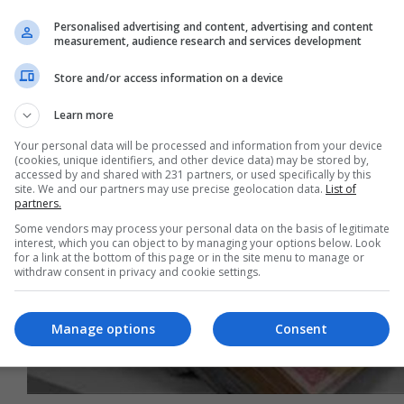
Personalised advertising and content, advertising and content
العراق يواجه مخاطرة كبيرة.. واشنطن قد تتخذ
measurement, audience research and services development
قرارات مفاجئة
Store and/or access information on a device
06:37 | 2025-03-15
Learn more
Your personal data will be processed and information from your device
(cookies, unique identifiers, and other device data) may be stored by,
accessed by and shared with 231 partners, or used specifically by this
site. We and our partners may use precise geolocation data.
List of
partners.
Some vendors may process your personal data on the basis of legitimate
interest, which you can object to by managing your options below. Look
for a link at the bottom of this page or in the site menu to manage or
withdraw consent in privacy and cookie settings.
Manage options
Consent