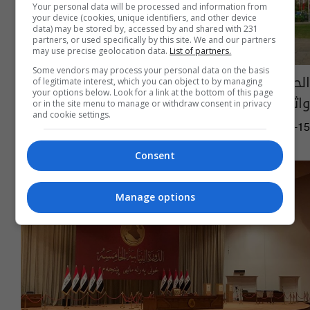
Your personal data will be processed and information from
your device (cookies, unique identifiers, and other device
data) may be stored by, accessed by and shared with 231
partners, or used specifically by this site. We and our partners
may use precise geolocation data.
List of partners.
Some vendors may process your personal data on the basis
الحرس الثوري: استشهاد رئيس جهاز استخباراتنا
of legitimate interest, which you can object to by managing
your options below. Look for a link at the bottom of this page
واثنين من زملائه
or in the site menu to manage or withdraw consent in privacy
and cookie settings.
15:45 | 2025-06-15
Consent
Manage options