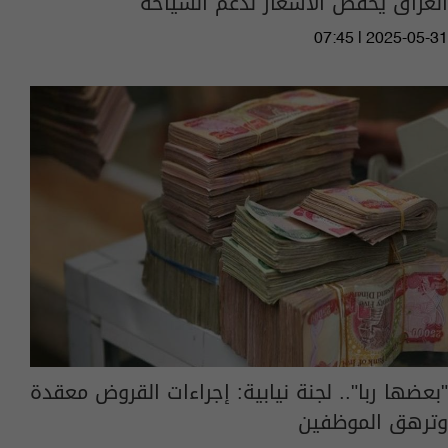
العراق يخفض الأسعار لدعم السياحة
07:45 | 2025-05-31
"بعضها ربا".. لجنة نيابية: إجراءات القروض معقدة
وترهق الموظفين