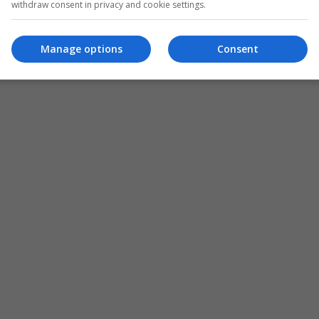
withdraw consent in privacy and cookie settings.
Manage options
Consent