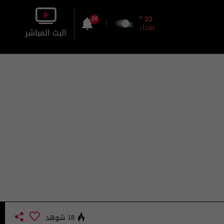
o
32
28
بغداد
البث المباشر
بالصورة
بالصوت
18 شوهد