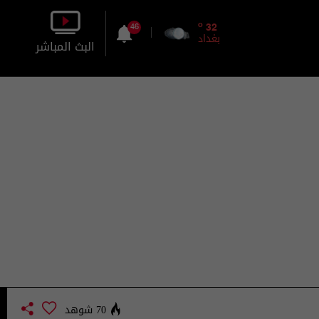
o
32
46
بغداد
البث المباشر
بالصورة
بالصوت
70 شوهد