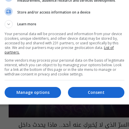
measurement, audience research and services development
06:26 | 2026-06-21
Store and/or access information on a device
Learn more
Your personal data will be processed and information from your device
(cookies, unique identifiers, and other device data) may be stored by,
accessed by and shared with 231 partners, or used specifically by this
site. We and our partners may use precise geolocation data.
List of
partners.
Some vendors may process your personal data on the basis of legitimate
interest, which you can object to by managing your options below. Look
for a link at the bottom of this page or in the site menu to manage or
withdraw consent in privacy and cookie settings.
Manage options
Consent
السرّ الذي لا يُخبركِ عنه أحد.. ماذا يحدث داخل