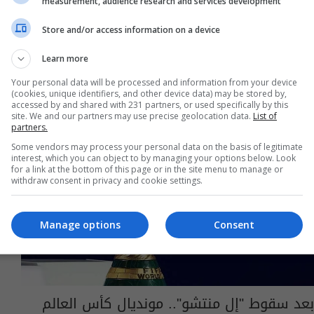
measurement, audience research and services development
13:21 | 2026-04-24
Store and/or access information on a device
Learn more
Your personal data will be processed and information from your device
(cookies, unique identifiers, and other device data) may be stored by,
accessed by and shared with 231 partners, or used specifically by this
site. We and our partners may use precise geolocation data.
List of
partners.
Some vendors may process your personal data on the basis of legitimate
interest, which you can object to by managing your options below. Look
for a link at the bottom of this page or in the site menu to manage or
withdraw consent in privacy and cookie settings.
Manage options
Consent
بعد سقوط "إل منتشو".. مونديال كأس العالم