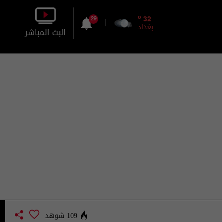
o
32
29
بغداد
البث المباشر
بالصورة
بالصوت
109 شوهد