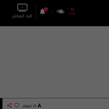
o
32
57
بغداد
البث المباشر
بالصورة
بالصوت
20 شوهد