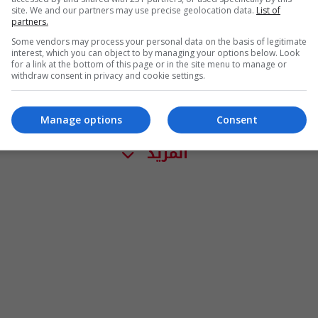
site. We and our partners may use precise geolocation data.
List of
partners.
Some vendors may process your personal data on the basis of legitimate
interest, which you can object to by managing your options below. Look
for a link at the bottom of this page or in the site menu to manage or
withdraw consent in privacy and cookie settings.
Manage options
Consent
المزيد