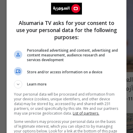
Alsumaria TV asks for your consent to
use your personal data for the following
purposes:
Personalised advertising and content, advertising and
content measurement, audience research and
services development
Store and/or access information on a device
العراق يستورد 200 ألف طن من الغاز ويؤكد: لا
Learn more
أزمة حالية
Your personal data will be processed and information from
your device (cookies, unique identifiers, and other device
05:01 | 2026-04-11
data) may be stored by, accessed by and shared with 231
partners, or used specifically by this site. We and our partners
may use precise geolocation data.
List of partners.
Some vendors may process your personal data on the basis
of legitimate interest, which you can object to by managing
your options below. Look for a link at the bottom of this page