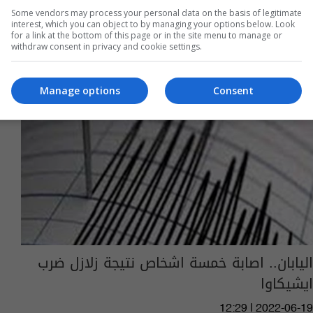
Some vendors may process your personal data on the basis of legitimate
interest, which you can object to by managing your options below. Look
for a link at the bottom of this page or in the site menu to manage or
withdraw consent in privacy and cookie settings.
Manage options
Consent
اليابان.. اصابة خمسة اشخاص نتيجة زلازل ضرب
ايشيكاوا
12:29 | 2022-06-19