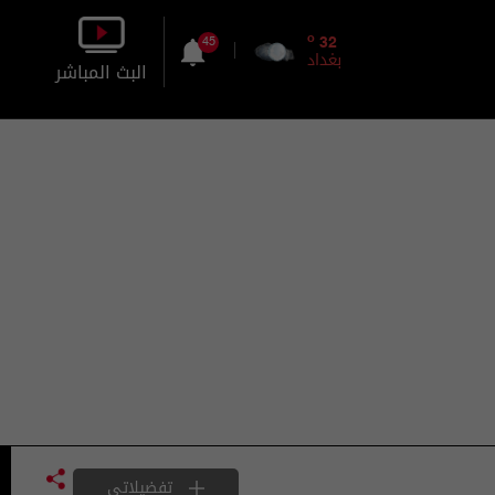
o
32
45
بغداد
البث المباشر
بالصورة
بالصوت
تفضيلاتي