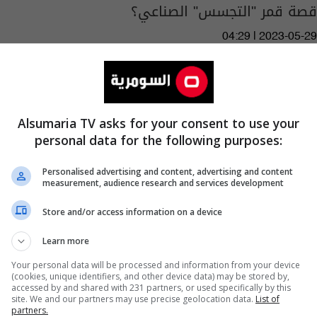
قصة قمر "التجسس" الصناعي؟
04:29 | 2023-05-29
Alsumaria TV asks for your consent to use your
personal data for the following purposes:
Personalised advertising and content, advertising and content
measurement, audience research and services development
Store and/or access information on a device
Learn more
Your personal data will be processed and information from your device
(cookies, unique identifiers, and other device data) may be stored by,
اليابان ترصد بؤرة ثانية من إنفلونزا الطيور
accessed by and shared with 231 partners, or used specifically by this
site. We and our partners may use precise geolocation data.
List of
partners.
07:20 | 2022-10-28