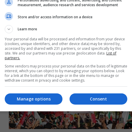
الصدر: شكرا إسبانيا
Personalised advertising and content, advertising and content
measurement, audience research and services development
02:31 | 2026-07-20
Store and/or access information on a device
Learn more
Your personal data will be processed and information from your device
(cookies, unique identifiers, and other device data) may be stored by,
accessed by and shared with 231 partners, or used specifically by this
site. We and our partners may use precise geolocation data.
List of
partners.
Some vendors may process your personal data on the basis of legitimate
interest, which you can object to by managing your options below. Look
for a link at the bottom of this page or in the site menu to manage or
withdraw consent in privacy and cookie settings.
Manage options
Consent