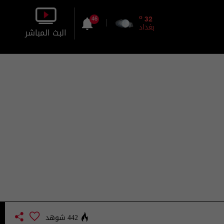
o
32
46
بغداد
البث المباشر
بالصورة
بالصوت
442 شوهد