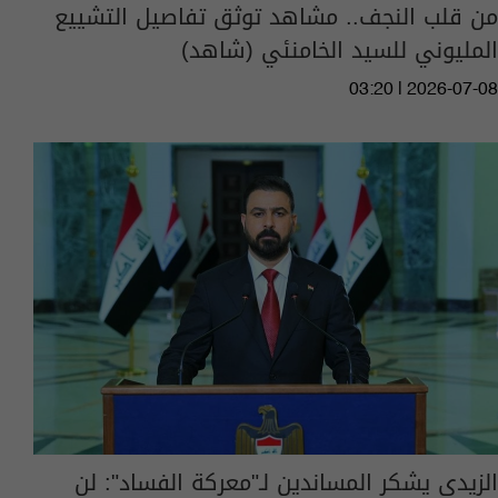
من قلب النجف.. مشاهد توثق تفاصيل التشييع
المليوني للسيد الخامنئي (شاهد)
03:20 | 2026-07-08
الزيدي يشكر المساندين لـ"معركة الفساد": لن