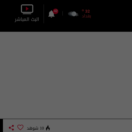
o
32
42
بغداد
البث المباشر
بالصورة
بالصوت
10 شوهد