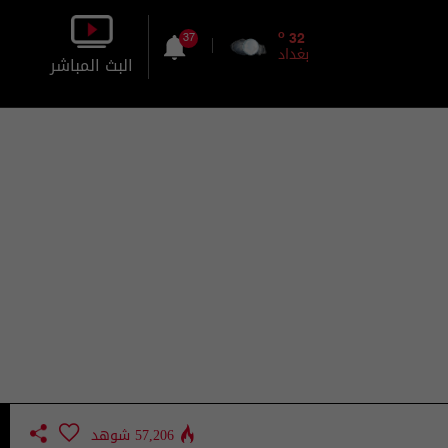
o
32
37
بغداد
البث المباشر
بالصورة
بالصوت
57,206 شوهد