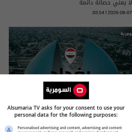
لا يعني حصانة دائمة
03:54 | 2026-08-07
Alsumaria TV asks for your consent to use your
personal data for the following purposes:
هاجمهم بـ"سكين".. القبض على متهم سرق أحد
مراكز المساج في الكرادة
Personalised advertising and content, advertising and content