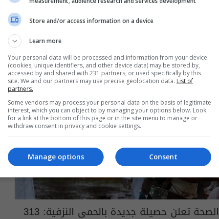
measurement, audience research and services development
08:54 | 2026-08-06
Store and/or access information on a device
Learn more
Your personal data will be processed and information from your device
(cookies, unique identifiers, and other device data) may be stored by,
accessed by and shared with 231 partners, or used specifically by this
site. We and our partners may use precise geolocation data.
List of
partners.
Some vendors may process your personal data on the basis of legitimate
interest, which you can object to by managing your options below. Look
for a link at the bottom of this page or in the site menu to manage or
withdraw consent in privacy and cookie settings.
Manage options
Consent
الصحة تعلن حصيلة جديدة بالحمى النزفية: 313