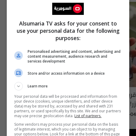
Alsumaria TV asks for your consent to
use your personal data for the following
purposes:
Personalised advertising and content, advertising and
content measurement, audience research and
services development
Store and/or access information on a device
Learn more
قريبا.. هاتف ذكي قادر على تغيير لونه بضغطة
Your personal data will be processed and information from
زر!
your device (cookies, unique identifiers, and other device
data) may be stored by, accessed by and shared with 231
partners, or used specifically by this site. We and our partners
11:00 | 2020-09-04
may use precise geolocation data.
List of partners.
Some vendors may process your personal data on the basis
of legitimate interest, which you can object to by managing
your options below. Look for a link at the bottom of this page