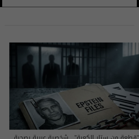
"قطعة من ستار الكعبة".. شخصية عربية بصحبة