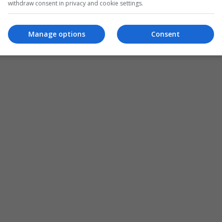
withdraw consent in privacy and cookie settings.
Manage options
Consent