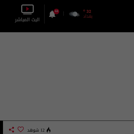
o
32
44
بغداد
البث المباشر
بالصورة
بالصوت
12 شوهد