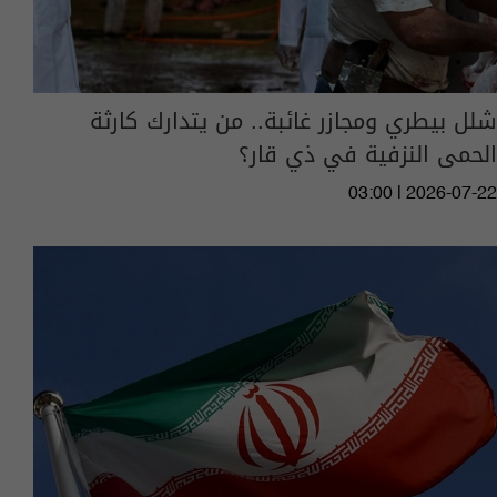
شلل بيطري ومجازر غائبة.. من يتدارك كارثة
الحمى النزفية في ذي قار؟
03:00 | 2026-07-22