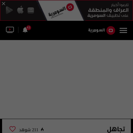
43
تجاهل
211 شوهد