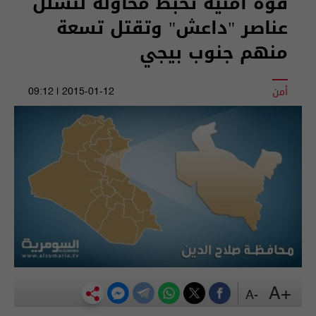
قوة امنية تحبط محاولة لتسلل
عناصر "داعش" وتقتل تسعة
منهم جنوب بيجي
أمن
2015-01-12 | 09:12
+A
-A