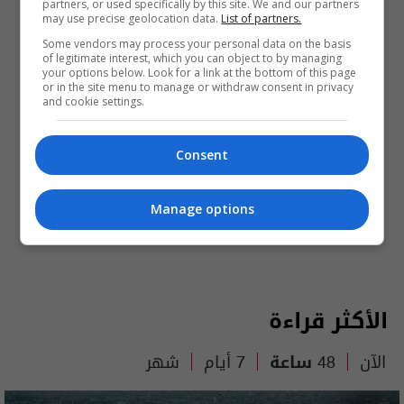
partners, or used specifically by this site. We and our partners
may use precise geolocation data.
List of partners.
Some vendors may process your personal data on the basis
of legitimate interest, which you can object to by managing
your options below. Look for a link at the bottom of this page
or in the site menu to manage or withdraw consent in privacy
and cookie settings.
Consent
Manage options
الأكثر قراءة
الآن
48 ساعة
7 أيام
شهر