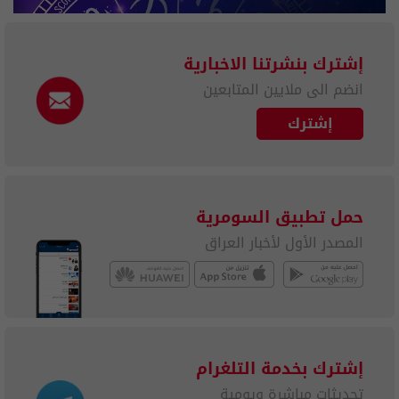
إشترك بنشرتنا الاخبارية
انضم الى ملايين المتابعين
إشترك
حمل تطبيق السومرية
المصدر الأول لأخبار العراق
إشترك بخدمة التلغرام
تحديثات مباشرة ويومية