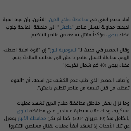
أفاد مصدر امني في
محافظة صلاح الدين
، الاثنين، بأن قوة امنية
احبطت محاولة لتسلل عناصر "
داعش
" الى منطقة المالحة جنوب
قضاء
بيجي
، مؤكداً مقتل تسعة من عناصر التنظيم.
وقال المصدر في حديث لـ"
السومرية نيوز
" إن "قوة امنية احبطت،
اليوم، محاولة لتسلل عناصر داعش الى منطقة المالحة جنوب
قضاء بيجي (40 كم شمال تكريت)".
وأضاف المصدر الذي طلب عدم الكشف عن اسمه، أن "القوة
تمكنت من قتل تسعة من عناصر تنظيم داعش".
وما تزال بعض مناطق محافظة صلاح الدين تشهد عمليات
عسكرية، وذلك عقب سيطرة مسلحين على محافظة
نينوى
بالكامل منذ (10 حزيران 2014)، كما لم تكن
محافظة الأنبار
بمعزل
عن تلك الأحداث إذ تشهد أيضاً عمليات لقتال مسلحين انتشروا