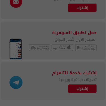
إشترك
حمل تطبيق السومرية
المصدر الأول لأخبار العراق
إشترك بخدمة التلغرام
تحديثات مباشرة ويومية
إشترك