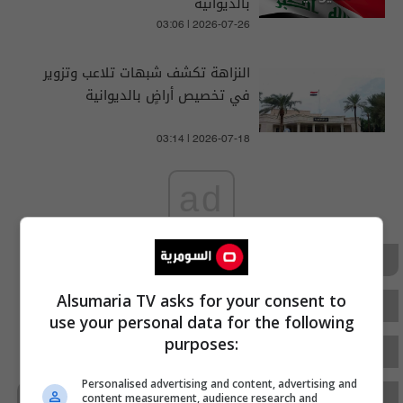
بالديوانية
03:06 | 2026-07-26
النزاهة تكشف شبهات تلاعب وتزوير
في تخصيص أراضٍ بالديوانية
03:14 | 2026-07-18
ad
سياسة
أمن
يشاركون
الفطر
Alsumaria TV asks for your consent to
بالديوانية
مديرية شرطة محافظة الديوانية
use your personal data for the following
purposes:
محافظة الديوانية
السومرية نيوز
سومرية نيوز
Personalised advertising and content, advertising and
عبد الجليل
جنوب بغداد
الديوانية
السومرية
content measurement, audience research and