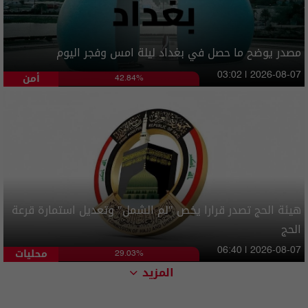
مصدر يوضح ما حصل في بغداد ليلة امس وفجر اليوم
أمن
03:02 | 2026-08-07
42.84%
هيئة الحج تصدر قرارا يخص "لم الشمل" وتعديل استمارة قرعة
الحج
محليات
06:40 | 2026-08-07
29.03%
المزيد