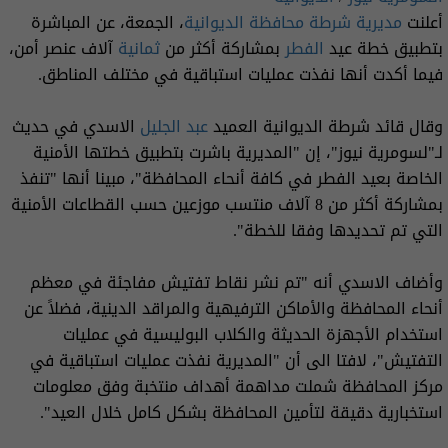
أعلنت
مديرية شرطة محافظة الديوانية
، الجمعة، عن المباشرة
بتطبيق خطة عيد
الفطر
بمشاركة أكثر من
ثمانية
آلاف عنصر أمن،
فيما أكدت أنها نفذت عمليات استباقية في مختلف المناطق.
وقال قائد شرطة الديوانية العميد
عبد الجليل
الاسدي في حديث
لـ"لسومرية نيوز"، إن "المديرية باشرت بتطبيق خطتها الأمنية
الخاصة بعيد الفطر في كافة أنحاء المحافظة"، مبينا أنها "تنفذ
بمشاركة أكثر من 8 آلاف منتسب موزعين حسب القطاعات الأمنية
التي تم تحديدها وفقا للخطة".
وأضاف الاسدي أنه "تم نشر نقاط تفتيش مفاجئة في معظم
أنحاء المحافظة والأماكن الترفيهية والمراقد الدينية، فضلاً عن
استخدام الأجهزة الحديثة والكلاب البوليسية في عمليات
التفتيش"، لافتا الى أن "المديرية نفذت عمليات استباقية في
مركز المحافظة شملت مداهمة أهداف منتخبة وفق معلومات
استخبارية دقيقة لتأمين المحافظة بشكل كامل خلال العيد".