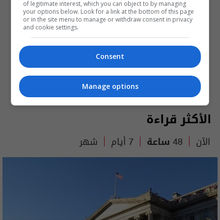
of legitimate interest, which you can object to by managing
your options below. Look for a link at the bottom of this page
or in the site menu to manage or withdraw consent in privacy
and cookie settings.
Consent
Manage options
الأكثر قراءة
الآن
48 ساعة
7 أيام
شهر