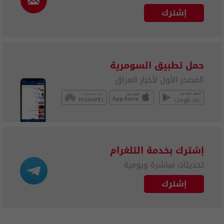
إشترك
حمل تطبيق السومرية
المصدر الأول لأخبار العراق
إشترك بخدمة التلغرام
تحديثات مباشرة ويومية
إشترك