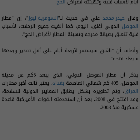
أيام لأسباب فنية وتهيئته لأغراض
الحج
.
وقال
حيدر محمد
علي في حديث لـ"
السومرية نيوز
"، إن "مطار
الموصل
الدولي أغلق، اليوم، كما ألغيت جميع الرحلات، لأسباب
فنية تتعلق بصيانة مدرجه وتهيئة المطار لأغراض الحج".
وأضاف أن "الغلق سيستمر لأربعة أيام على أقل تقدير وبعدها
سيعاد فتحه".
يذكر أن مطار الموصل الدولي، الذي يبعد 5كم عن مدينة
الموصل، 405 كم شمالي العاصمة
بغداد
، يعتبر ثالث أكبر مطارات
العراق
، وتم تطويره بشكل يطابق المعايير الدولية للسلامة،
وقد افتتح في 2008، بعد أن استخدمته القوات الأميركية قاعدة
عسكرية منذ 2003.