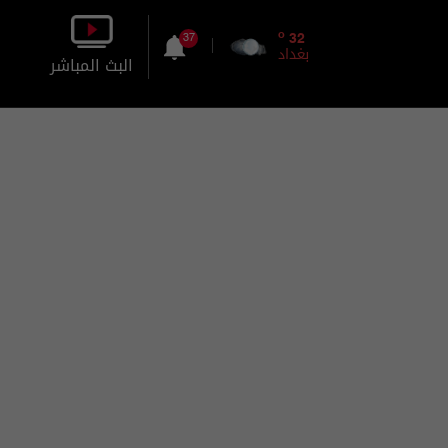
o
32
37
بغداد
البث المباشر
بالصورة
بالصوت