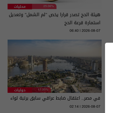
محليات
25.06%
هيئة الحج تصدر قرارا يخص "لم الشمل" وتعديل
استمارة قرعة الحج
06:40 | 2026-08-07
دوليات
17.35%
في مصر.. اعتقال ضابط عراقي سابق برتبة لواء
02:14 | 2026-08-07