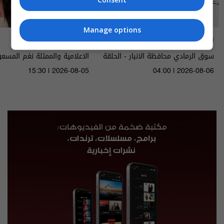
Manage options
ناس وناس
مايك السومرية
سوق الرمادي محافظة الانبار - الحلقة
الاعلامية والممثلة نغم المسع
٩٥ | الموسم 9
15:30 | 2026-08-05
04:00 | 2026-08-06
2