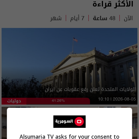
الأكثر قراءة
الآن
48 ساعة
7 أيام
شهر
الولايات المتحدة تعلن رفع عقوبات عن ايران
دوليات
10:10 | 2026-08-05
41.26%
Alsumaria TV asks for your consent to