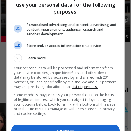
use your personal data for the following
purposes:
توضيح رسمي بشأن إلغاء شمول فئات من المستفيدين بإعانة
Personalised advertising and content, advertising and
الحماية الاجتماعية
content measurement, audience research and
services development
محليات
05:43 | 2026-08-05
21.26%
المزيد
Store and/or access information on a device
Learn more
Your personal data will be processed and information from
your device (cookies, unique identifiers, and other device
data) may be stored by, accessed by and shared with 231
partners, or used specifically by this site. We and our partners
may use precise geolocation data.
List of partners.
أحدث الحلقات
Some vendors may process your personal data on the basis
of legitimate interest, which you can object to by managing
your options below. Look for a link at the bottom of this page
or in the site menu to manage or withdraw consent in privacy
and cookie settings.
Consent