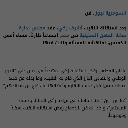
السومرية نيوز
ـ فن
بعد استقالة النقيب
أشرف زكي
، عقد
مجلس إدارة
نقابة المهن التمثيلية
في
مصر
اجتماعاً طارئاً، مساء أمس
الخميس، لمناقشة المسألة والبت فيها.
وأعلن المجلس رفض استقالة زكي، مشدداً في بيان على "الدور
الوطني والنقابي البارز الذي قام به النقيب، وما بذله من جهد
وعطاء متميز في خدمة النقابة وأعضائها والدفاع عن مصالحهم".
كما عبر "عن ثقته الكاملة في قيادة زكي للنقابة ودعمه
المستمر"، وأكد أنه قرر بالإجماع رفض استقالة النقيب شكلاً
وموضوعاً.