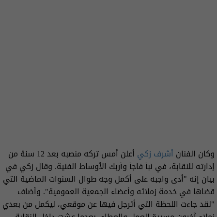
وكان الفنان
أشرف زكي
أعلن أمس تركه منصبه بعد 12 سنة من
إدارته للنقابة، في نبأ فاجأ وأربك الأوساط الفنية. وقال زكي في
بيان إنه "أدى واجبه على أكمل وجه طوال السنوات الماضية التي
قضاها في خدمة زملائه وأعضاء الجمعية العمومية". وأضاف
"لقد جاءت اللحظة التي أترجل فيها عن موقعي، ليكمل من بعدي
زملاء آخرون مسيرة العمل والعطاء، بعدما عشت داخل النقابة