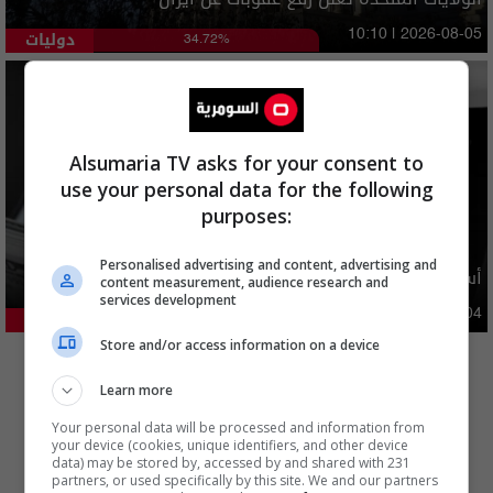
دوليات
10:10 | 2026-08-05
34.72%
Alsumaria TV asks for your consent to
use your personal data for the following
purposes:
Personalised advertising and content, advertising and
أسعار الدولار في السوق العراقية اليوم
content measurement, audience research and
services development
اقتصاد
03:29 | 2026-08-04
24.12%
المزيد
Store and/or access information on a device
Learn more
Your personal data will be processed and information from
your device (cookies, unique identifiers, and other device
data) may be stored by, accessed by and shared with 231
partners, or used specifically by this site. We and our partners