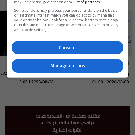
may use precise geolocation data.
List of partners.
Some vendors may process your personal data on the basis
of legitimate interest, which you can object to by managing
your options below. Look for a link at the bottom of this page
or in the site menu to manage or withdraw consent in privacy
and cookie settings.
Consent
ناس وناس
العراق في دقيقة
Manage options
بغداد الصدرية - ناس وناس م٩ -
العراق في دقيقة 08-08-2026 | 2026
الحلقة ٩٦ | الموسم 9
13:00 | 2026-08-08
04:00 | 2026-08-09