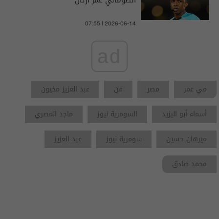
الصومالي عمر أرتان
07:55 | 2026-06-14
ad
مي عمر
مصر
فن
عبد العزيز مخيون
أسماء أبو اليزيد
السومرية نيوز
ماجد المصري
ميرهان حسين
سومرية نيوز
عبد العزيز
محمد صادق