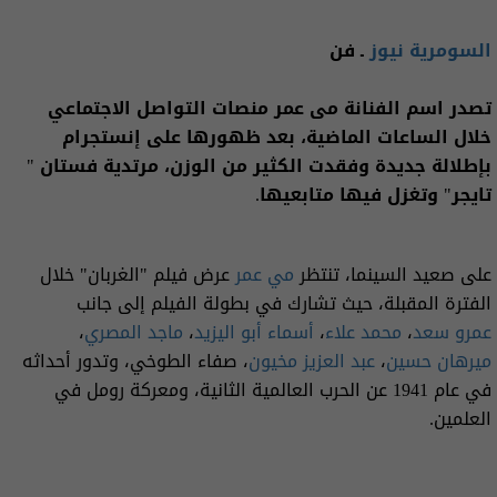
السومرية نيوز
ـ فن
تصدر اسم الفنانة مى عمر منصات التواصل الاجتماعي
خلال الساعات الماضية، بعد ظهورها على إنستجرام
بإطلالة جديدة وفقدت الكثير من الوزن، مرتدية فستان "
تايجر" وتغزل فيها متابعيها.
على صعيد السينما، تنتظر
مي عمر
عرض فيلم "الغربان" خلال
الفترة المقبلة، حيث تشارك في بطولة الفيلم إلى جانب
عمرو سعد
،
محمد علاء
،
أسماء أبو اليزيد
،
ماجد المصري
،
ميرهان حسين
،
عبد العزيز مخيون
، صفاء الطوخي، وتدور أحداثه
في عام 1941 عن الحرب العالمية الثانية، ومعركة رومل في
العلمين.