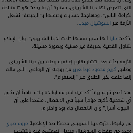
التي تتعرض لها دينا الشربيني، معتبرة أن ما يحدث هو “استباحة
لكرامة الناس”، ومهاجمة حسابات وصفتها بـ"الرخيصة" تُشعل
الأزمة عبر
السوشيال ميديا
.
وأكدت
مايا
أنها تعتبر نفسها "أخت لدينا الشربيني"، وأن الإعلام
يتناول القضية بطريقة غير مهنية وبصورة مسيئة.
الأزمة بدأت بعد انتشار تقارير إعلامية ربطت بين دينا الشربيني
وطلاق
كريم محمود
عبدالعزيز
من زوجته آن الرفاعي، التي قالت
إنها علمت بخبر الطلاق عبر "إنستغرام".
وقد أصدر كريم بياناً أكد فيه احترامه لوالدة بناته، نافياً أن تكون
أي شخصية ذُكرت مؤخراً سبباً في الانفصال، مشدداً على أن
"البيوت أسرار" وأن الانفصال جاء بوِد واحترام.
من جانبها، حرّرت دينا الشربيني محضرًا ضد الإعلامية
مروة صبري
وعدد من صفحات السوشيال ميديا، اتهمتهم فيه بالتشهير