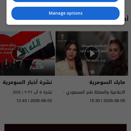
Manage options
أحدث الحلقات
مايك السومرية
نشرة أخبار السومرية
الاعلامية والممثلة نغم المسعودي -
نشرة ٥ آب ٢٠٢٦ | 2026
MIC Alsumaria م٢ - الحلقة ١٠ | season
12:45 | 2026-08-05
15:30 | 2026-08-05
2