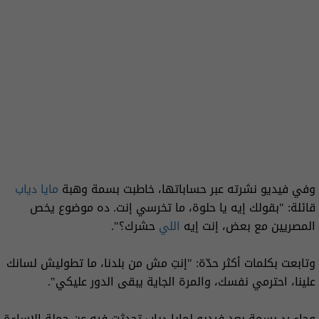
وفي فيديو نشرته عبر حساباتها، خاطبت بسمة وهبة
مايا دياب
قائلة: "بقولك إيه يا حلوة، ما تخرسي إنت. ده موضوع يخص
المصريين مع بعض، إنت إيه
اللي
حشرك؟".
وتابعت بكلمات أكثر حدّة: "إنتِ مش من بلدنا، ما تطوليش لسانك
علينا، احترمي نفسك، والمرة الجاية يبقى الدور عليكي".
وجاء رد بسمة بعد فيديو لمايا دياب تحدثت فيه عن حملة الإساءة