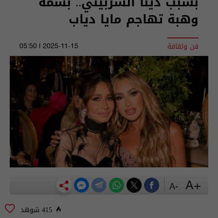
بسبب دينا الشربيني.. بسمة
وهبة تهاجم مايا دياب
فن وثقافة
2025-11-15 | 05:50
+A
-A
415 شوهد