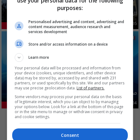
use your personal data for the following
purposes:
الولايات المتحدة تعلن رفع عقوبات عن ايران
Personalised advertising and content, advertising and
دوليات
10:10 | 2026-08-05
38.09%
content measurement, audience research and
services development
Store and/or access information on a device
Learn more
Your personal data will be processed and information from
your device (cookies, unique identifiers, and other device
data) may be stored by, accessed by and shared with 231
partners, or used specifically by this site. We and our partners
may use precise geolocation data.
List of partners.
محافظة عراقية تعطل الدوام الرسمي غدا
Some vendors may process your personal data on the basis
of legitimate interest, which you can object to by managing
محليات
06:09 | 2026-08-04
22.29%
your options below. Look for a link at the bottom of this page
المزيد
or in the site menu to manage or withdraw consent in privacy
and cookie settings.
Consent