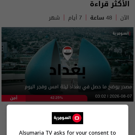
الأكثر قراءة
الآن
48 ساعة
7 أيام
شهر
مصدر يوضح ما حصل في بغداد ليلة امس وفجر اليوم
أمن
03:02 | 2026-08-07
42.25%
Alsumaria TV asks for your consent to