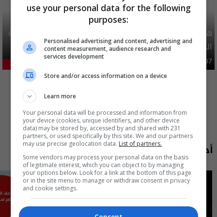
use your personal data for the following
purposes:
هيئة الحج تصدر قرارا يخص "لم الشمل" وتعديل استمارة قرعة
Personalised advertising and content, advertising and
الحج
content measurement, audience research and
services development
محليات
06:40 | 2026-08-07
29.14%
المزيد
Store and/or access information on a device
Learn more
Your personal data will be processed and information from
your device (cookies, unique identifiers, and other device
data) may be stored by, accessed by and shared with 231
partners, or used specifically by this site. We and our partners
may use precise geolocation data.
List of partners.
أحدث الحلقات
Some vendors may process your personal data on the basis
of legitimate interest, which you can object to by managing
your options below. Look for a link at the bottom of this page
or in the site menu to manage or withdraw consent in privacy
and cookie settings.
Consent