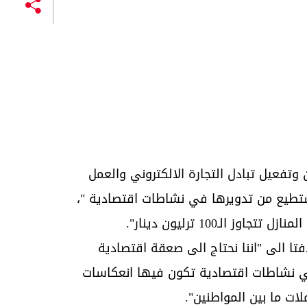
فعيل تبادل التجارة الالكتروني والعمل
تطيع من تدويرها في نشاطات اقتصادية "،
لـ100 ترليون دينار".
فتا الى "اننا نحتاج الى صعقة اقتصادية
ي نشاطات اقتصادية تكون فيها انعكاسات
ات ما بين المواطنين".