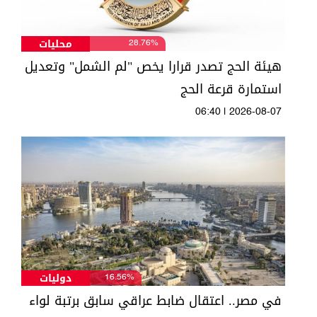
محليات
28.76%
هيئة الحج تصدر قرارا يخص "لم الشمل" وتعديل
استمارة قرعة الحج
06:40 | 2026-08-07
دوليات
16.56%
في مصر.. اعتقال ضابط عراقي سابق برتبة لواء