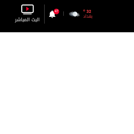
o
32
47
بغداد
البث المباشر
بالصورة
بالصوت