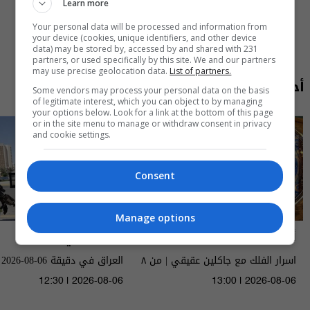
Learn more
Your personal data will be processed and information from
your device (cookies, unique identifiers, and other device
data) may be stored by, accessed by and shared with 231
partners, or used specifically by this site. We and our partners
may use precise geolocation data.
List of partners.
أحدث الحلقات
Some vendors may process your personal data on the basis
of legitimate interest, which you can object to by managing
your options below. Look for a link at the bottom of this page
or in the site menu to manage or withdraw consent in privacy
and cookie settings.
Consent
Manage options
أسرار الفلك
العراق في دقيقة
اسرار الفلك مع جاكلين عقيقي | من ٨
العراق في دقيقة 06-08-2026 | 2026
الى ١٤ آب ٢٠٢٦ | 2026
12:30 | 2026-08-06
13:00 | 2026-08-06