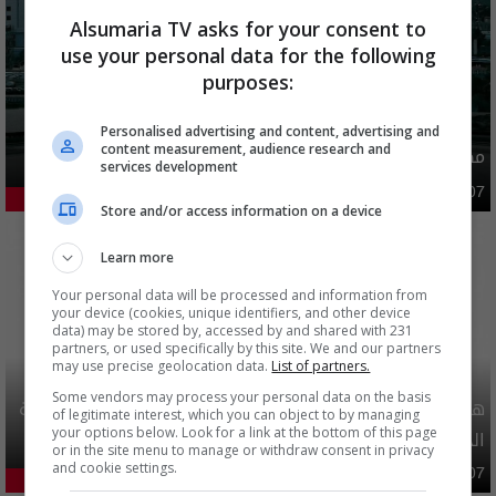
Alsumaria TV asks for your consent to
use your personal data for the following
purposes:
Personalised advertising and content, advertising and
content measurement, audience research and
مصدر يوضح ما حصل في بغداد ليلة امس وفجر اليوم
services development
أمن
03:02 | 2026-08-07
45.95%
Store and/or access information on a device
Learn more
Your personal data will be processed and information from
your device (cookies, unique identifiers, and other device
data) may be stored by, accessed by and shared with 231
partners, or used specifically by this site. We and our partners
may use precise geolocation data.
List of partners.
Some vendors may process your personal data on the basis
هيئة الحج تصدر قرارا يخص "لم الشمل" وتعديل استمارة قرعة
of legitimate interest, which you can object to by managing
your options below. Look for a link at the bottom of this page
الحج
or in the site menu to manage or withdraw consent in privacy
and cookie settings.
محليات
06:40 | 2026-08-07
28.91%