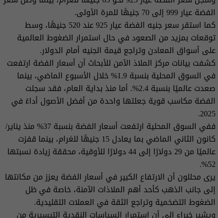
الفضة عيار 999 إلى 70 جنيهًا للمرة الأولى.
كما استقر سعر جنيه الفضة عيار 925 عند 520 جنيهًا، وسط
توقعات بمزيد من الصعود في حال استمرار الضغوط العالمية
على أسواق المعادن وتراجع قيمة الجنيه أمام الدولار.
كشفت بيانات مركز الملاذ الآمن للأبحاث أن أسعار الفضة ارتفعت
في السوق المحلية بنسبة 1.9% خلال الأسبوع الماضي، بينما
صعدت عالميًا بنسبة 2.4%. أما منذ بداية العام، فقد سجلت
الفضة مكاسب قوية جعلتها واحدة من أفضل الأصول أداءً في
2025.
ففي السوق المحلية ارتفعت أسعار الفضة بنسبة 37% منذ يناير/
كانون الثاني الماضي بما يعادل 15 جنيهًا للغرام، بينما قفزت
عالميًا من 29 دولارًا إلى 44 دولارًا للأوقية، محققة زيادة نسبتها
52%.
يرى محللون أن الارتفاع الكبير في أسعار الفضة يعزز من مكانتها
إلى جانب الذهب كأحد أهم الملاذات الآمنة، خاصة في ظل
الضغوط التضخمية وتراجع الثقة في العملات التقليدية.
ويشير خبراء إلى أن استمرار السياسات النقدية التيسيرية من