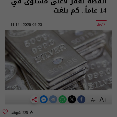
الفضة تقفز لأعلى مستوى في
14 عاماً.. كم بلغت
اقتصاد
2025-09-23 | 11:14
+A
-A
225 شوهد