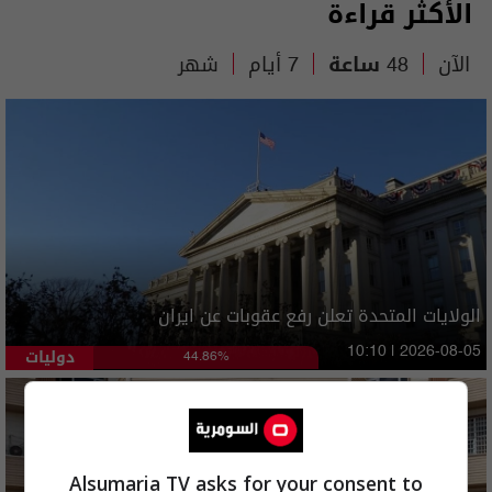
الأكثر قراءة
الآن
48 ساعة
7 أيام
شهر
الولايات المتحدة تعلن رفع عقوبات عن ايران
دوليات
10:10 | 2026-08-05
44.86%
Alsumaria TV asks for your consent to