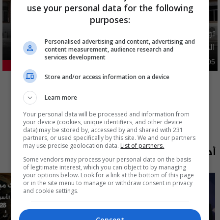
use your personal data for the following
purposes:
توضيح رسمي بشأن إلغاء شمول فئات من المستفيدين بإعانة
Personalised advertising and content, advertising and
الحماية الاجتماعية
content measurement, audience research and
services development
محليات
05:43 | 2026-08-05
22.94%
المزيد
Store and/or access information on a device
Learn more
Your personal data will be processed and information from
your device (cookies, unique identifiers, and other device
data) may be stored by, accessed by and shared with 231
partners, or used specifically by this site. We and our partners
may use precise geolocation data.
List of partners.
أحدث الحلقات
Some vendors may process your personal data on the basis
of legitimate interest, which you can object to by managing
your options below. Look for a link at the bottom of this page
or in the site menu to manage or withdraw consent in privacy
and cookie settings.
Consent