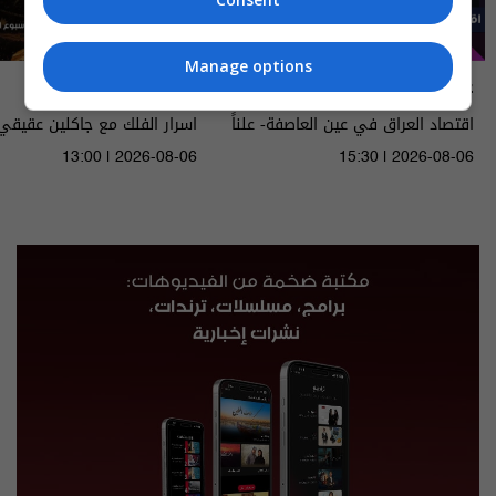
Manage options
علناً
أسرار الفلك
اقتصاد العراق في عين العاصفة- علناً
م٥ - الحلقة ٨ | الموسم ٥
الى ١٤ آب ٢٠٢٦ | 2026
13:00 | 2026-08-06
15:30 | 2026-08-06