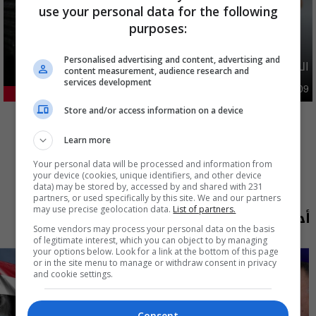
use your personal data for the following
purposes:
Personalised advertising and content, advertising and
الدولار يواصل الارتفاع امام الدينار العراقي
content measurement, audience research and
services development
اقتصاد
09:50 | 2026-08-09
25.28%
المزيد
Store and/or access information on a device
Learn more
Your personal data will be processed and information from
your device (cookies, unique identifiers, and other device
data) may be stored by, accessed by and shared with 231
partners, or used specifically by this site. We and our partners
may use precise geolocation data.
List of partners.
أحدث الحلقات
Some vendors may process your personal data on the basis
of legitimate interest, which you can object to by managing
your options below. Look for a link at the bottom of this page
or in the site menu to manage or withdraw consent in privacy
and cookie settings.
Consent