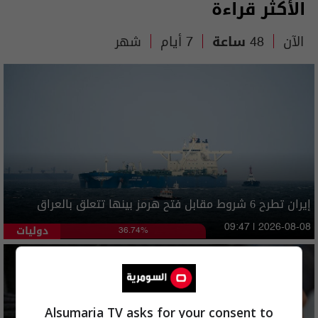
الأكثر قراءة
الآن
48 ساعة
7 أيام
شهر
إيران تطرح 6 شروط مقابل فتح هرمز بينها تتعلق بالعراق
دوليات
09:47 | 2026-08-08
36.74%
Alsumaria TV asks for your consent to