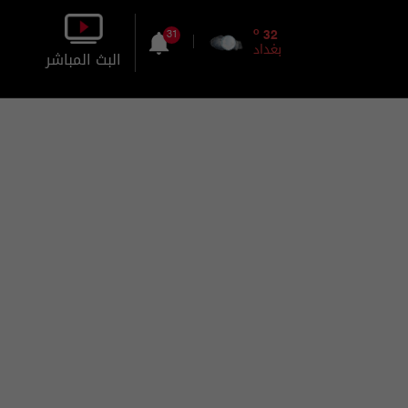
o
32
31
بغداد
البث المباشر
بالصورة
بالصوت