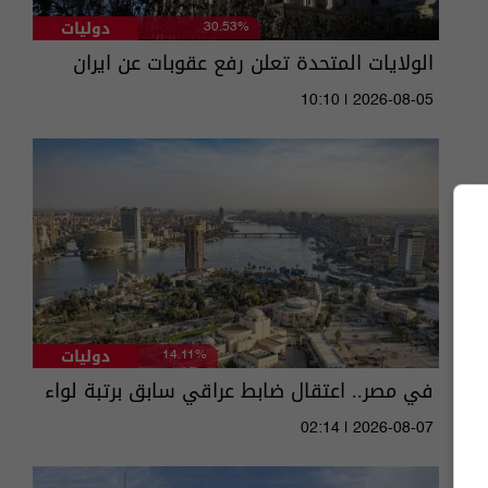
دوليات
30.53%
الولايات المتحدة تعلن رفع عقوبات عن ايران
10:10 | 2026-08-05
دوليات
14.11%
في مصر.. اعتقال ضابط عراقي سابق برتبة لواء
02:14 | 2026-08-07