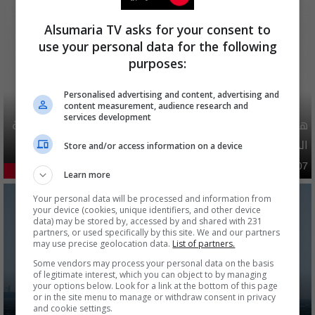
Alsumaria TV asks for your consent to
use your personal data for the following
purposes:
Personalised advertising and content, advertising and
content measurement, audience research and
services development
هيئة الحج تصدر قرارا يخص "لم الشمل" وتعديل استمارة قرعة
الحج
Store and/or access information on a device
محليات
06:40 | 2026-08-07
53.28%
Learn more
Your personal data will be processed and information from
your device (cookies, unique identifiers, and other device
data) may be stored by, accessed by and shared with 231
partners, or used specifically by this site. We and our partners
may use precise geolocation data.
List of partners.
Some vendors may process your personal data on the basis
of legitimate interest, which you can object to by managing
your options below. Look for a link at the bottom of this page
or in the site menu to manage or withdraw consent in privacy
and cookie settings.