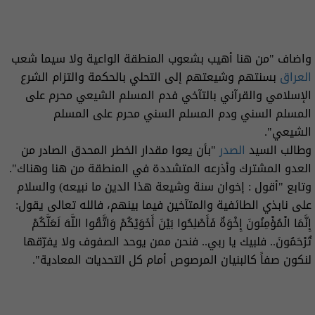
واضاف "من هنا أهيب بشعوب المنطقة الواعية ولا سيما شعب
العراق
بسنتهم وشيعتهم إلى التحلي بالحكمة والتزام الشرع
الإسلامي والقرآني بالتآخي فدم المسلم الشيعي محرم على
المسلم السني ودم المسلم السني محرم على المسلم
الشيعي".
وطالب السيد
الصدر
"بأن يعوا مقدار الخطر المحدق الصادر من
العدو المشترك وأذرعه المتشددة في المنطقة من هنا وهناك".
وتابع "أقول : إخوان سنة وشيعة هذا الدين ما نبيعه) والسلام
على نابذي الطائفية والمتآخين فيما بينهم، فالله تعالى يقول:
إِنَّمَا الْمُؤْمِنُونَ إِخْوَةٌ فَأَصْلِحُوا بَيْنَ أَخَوَيْكُمْ وَاتَّقُوا اللَّهَ لَعَلَّكُمْ
تُرْحَمُونَ.. فلبيك يا ربي.. فنحن ممن يوحد الصفوف ولا يفرّقها
لنكون صفاً كالبنيان المرصوص أمام كل التحديات المعادية".