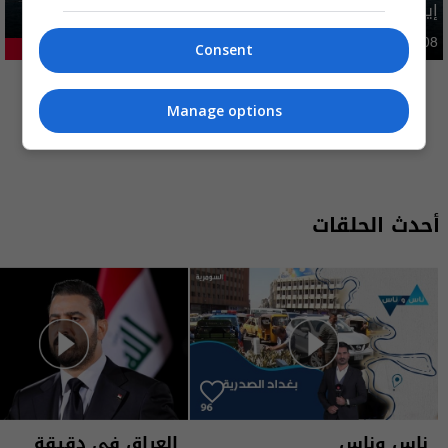
إيران تطرح 6 شروط مقابل فتح هرمز بينها تتعلق بالعراق
دوليات
09:47 | 2026-08-08
Consent
23.79%
المزيد
Manage options
أحدث الحلقات
ناس وناس
العراق في دقيقة